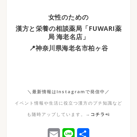
女性のための
漢方と栄養の相談薬局「FUWARI薬
局 海老名店」
📍神奈川県海老名市柏ヶ谷
＼最新情報はInstagramで発信中／
イベント情報や生活に役立つ漢方のプチ知識など
も随時アップしています。→
コチラ
📲
E
L
共