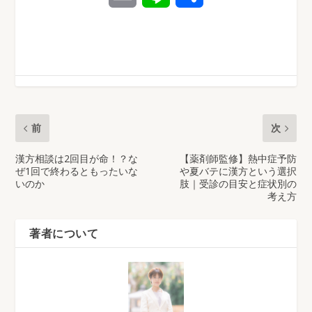
m
i
有
a
n
i
e
l
前
次
漢方相談は2回目が命！？な
【薬剤師監修】熱中症予防
ぜ1回で終わるともったいな
や夏バテに漢方という選択
いのか
肢｜受診の目安と症状別の
考え方
著者について