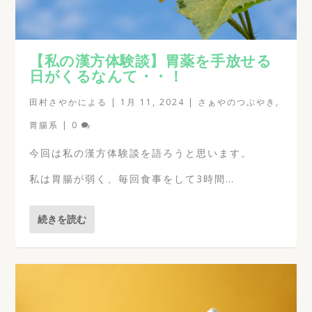
【私の漢方体験談】胃薬を手放せる
日がくるなんて・・！
田村さやか
による |
1月 11, 2024
|
さぁやのつぶやき
,
胃腸系
|
0
今回は私の漢方体験談を語ろうと思います。
私は胃腸が弱く、毎回食事をして3時間…
続きを読む