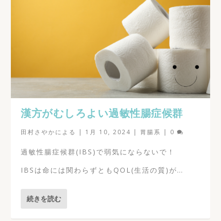
漢方がむしろよい過敏性腸症候群
田村さやか
による |
1月 10, 2024
|
胃腸系
|
0
過敏性腸症候群(IBS)で弱気にならないで！
IBSは命には関わらずともQOL(生活の質)が…
続きを読む