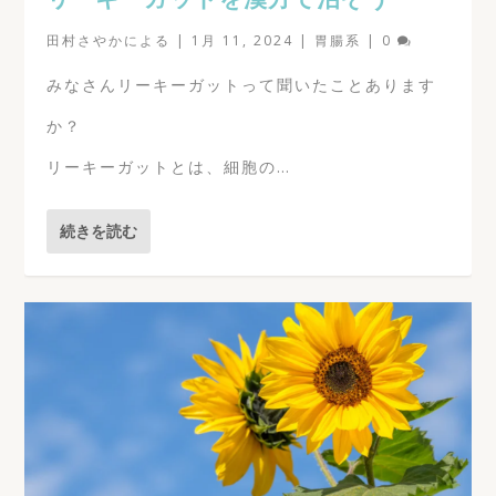
田村さやか
による |
1月 11, 2024
|
胃腸系
|
0
みなさんリーキーガットって聞いたことあります
か？
リーキーガットとは、細胞の…
続きを読む