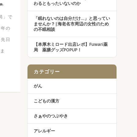
わるともったいないのか
局」で
「眠れないのは自分だけ…」と思ってい
ませんか？|海老名市周辺の女性のため
今年の
の不眠相談
。先日
【本厚木ミロード出店レポ】Fuwari薬
局 薬膳グッズPOPUP！
しま
カテゴリー
がん
こどもの漢方
さぁやのつぶやき
アレルギー