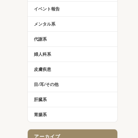
イベント報告
メンタル系
代謝系
婦人科系
皮膚疾患
目/耳/その他
肝臓系
胃腸系
アーカイブ