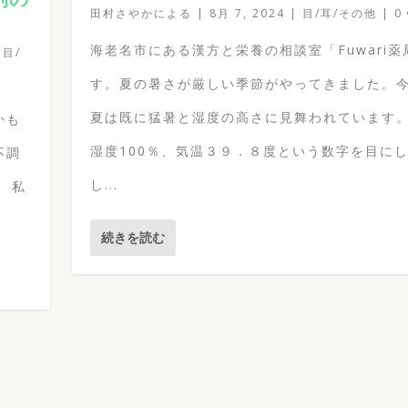
田村さやか
による |
8月 7, 2024
|
目/耳/その他
|
0
海老名市にある漢方と栄養の相談室「Fuwari薬
,
目/
す。夏の暑さが厳しい季節がやってきました。
夏は既に猛暑と湿度の高さに見舞われています
かも
湿度100％、気温３９．８度という数字を目に
不調
し...
 私
続きを読む